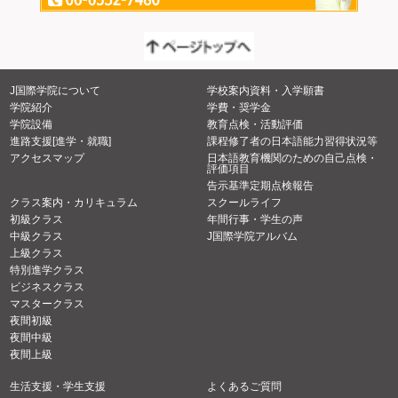
J国際学院について
学校案内資料・入学願書
学院紹介
学費・奨学金
学院設備
教育点検・活動評価
進路支援[進学・就職]
課程修了者の日本語能力習得状況等
アクセスマップ
日本語教育機関のための自己点検・
評価項目
告示基準定期点検報告
クラス案内・カリキュラム
スクールライフ
初級クラス
年間行事・学生の声
中級クラス
J国際学院アルバム
上級クラス
特別進学クラス
ビジネスクラス
マスタークラス
夜間初級
夜間中級
夜間上級
生活支援・学生支援
よくあるご質問