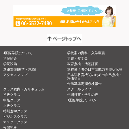
J国際学院について
学校案内資料・入学願書
学院紹介
学費・奨学金
学院設備
教育点検・活動評価
進路支援[進学・就職]
課程修了者の日本語能力習得状況等
アクセスマップ
日本語教育機関のための自己点検・
評価項目
告示基準定期点検報告
クラス案内・カリキュラム
スクールライフ
初級クラス
年間行事・学生の声
中級クラス
J国際学院アルバム
上級クラス
特別進学クラス
ビジネスクラス
マスタークラス
夜間初級