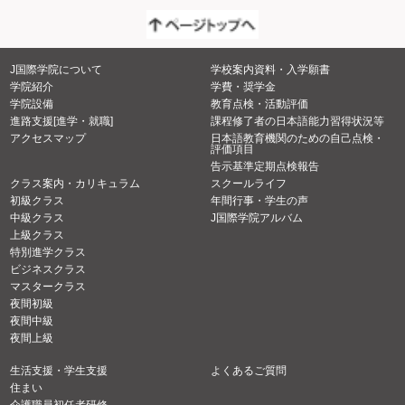
J国際学院について
学校案内資料・入学願書
学院紹介
学費・奨学金
学院設備
教育点検・活動評価
進路支援[進学・就職]
課程修了者の日本語能力習得状況等
アクセスマップ
日本語教育機関のための自己点検・
評価項目
告示基準定期点検報告
クラス案内・カリキュラム
スクールライフ
初級クラス
年間行事・学生の声
中級クラス
J国際学院アルバム
上級クラス
特別進学クラス
ビジネスクラス
マスタークラス
夜間初級
夜間中級
夜間上級
生活支援・学生支援
よくあるご質問
住まい