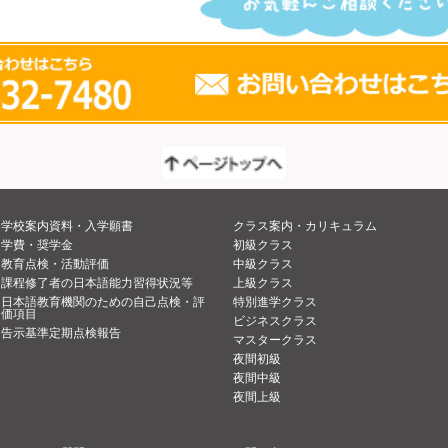
学校案内資料・入学願書
クラス案内・カリキュラム
学費・奨学金
初級クラス
教育点検・活動評価
中級クラス
課程修了者の日本語能力習得状況等
上級クラス
日本語教育機関のための自己点検・評
特別進学クラス
価項目
ビジネスクラス
告示基準定期点検報告
マスタークラス
夜間初級
夜間中級
夜間上級