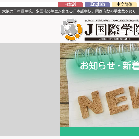
大阪の日本語学校。多国籍の学生が集まる日本語学校。関西有数の学生数を誇り