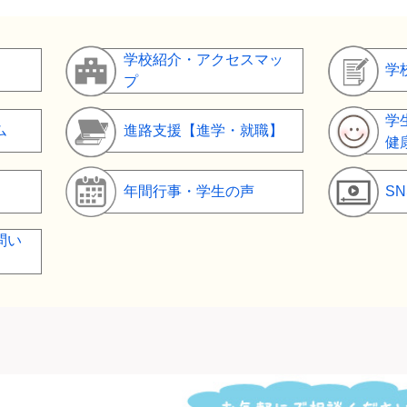
学校紹介・アクセスマッ
学
プ
学
ム
進路支援【進学・就職】
健
年間行事・学生の声
S
問い