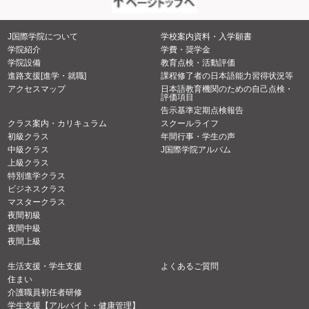
J国際学院について
学校案内資料・入学願書
学院紹介
学費・奨学金
学院設備
教育点検・活動評価
進路支援[進学・就職]
課程修了者の日本語能力習得状況等
アクセスマップ
日本語教育機関のための自己点検・
評価項目
告示基準定期点検報告
クラス案内・カリキュラム
スクールライフ
初級クラス
年間行事・学生の声
中級クラス
J国際学院アルバム
上級クラス
特別進学クラス
ビジネスクラス
マスタークラス
夜間初級
夜間中級
夜間上級
生活支援・学生支援
よくあるご質問
住まい
介護職員初任者研修
学生支援【アルバイト・健康管理】