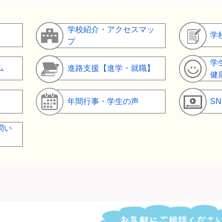
学校紹介・アクセスマッ
学
プ
学
ム
進路支援【進学・就職】
健
年間行事・学生の声
S
問い