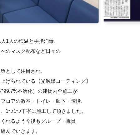
1人1人の検温と手指消毒、
生へのマスク配布など日々の
。
対策として注目され、
り上げられている【光触媒コーティング】
99.7%不活化）の建物内全施工が
全フロアの教室・トイレ・廊下・階段、
、1つ1つ丁寧に施工して頂きました。
てくれるよう今後もグループ・職員
り組んでいきます。