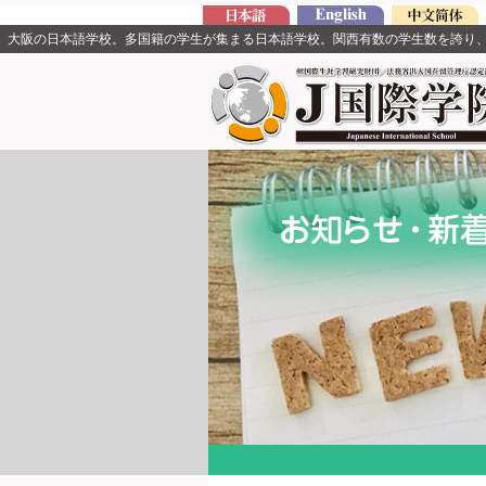
大阪の日本語学校。多国籍の学生が集まる日本語学校。関西有数の学生数を誇り