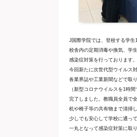
J国際学院では、登校する学生
校舎内の定期消毒や換気、学
感染症対策を行っております
今回新たに次世代型ウイルス
各業界誌や工業新聞などで取
（新型コロナウイルスを1時間で
完了しました。教職員全員で
机や椅子等の共有物まで清掃し
少しでも安心して学校に通っ
一丸となって感染症対策に取