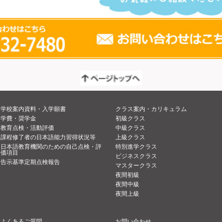
学校案内資料・入学願書
クラス案内・カリキュラム
学費・奨学金
初級クラス
教育点検・活動評価
中級クラス
課程修了者の日本語能力習得状況等
上級クラス
日本語教育機関のための自己点検・評
特別進学クラス
価項目
ビジネスクラス
告示基準定期点検報告
マスタークラス
夜間初級
夜間中級
夜間上級
よくあるご質問
お問い合わせ