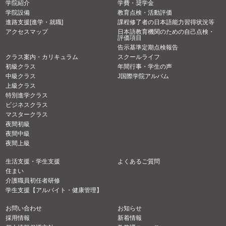
学院紹介
学費・奨学金
学院設備
教育点検・活動評価
進路支援[進学・就職]
課程修了者の日本語能力習得状況等
アクセスマップ
日本語教育機関のための自己点検・
評価項目
告示基準定期点検報告
クラス案内・カリキュラム
スクールライフ
初級クラス
年間行事・学生の声
中級クラス
J国際学院アルバム
上級クラス
特別進学クラス
ビジネスクラス
マスタークラス
夜間初級
夜間中級
夜間上級
生活支援・学生支援
よくあるご質問
住まい
介護職員初任者研修
学生支援【アルバイト・健康管理】
お問い合わせ
お知らせ
採用情報
新着情報