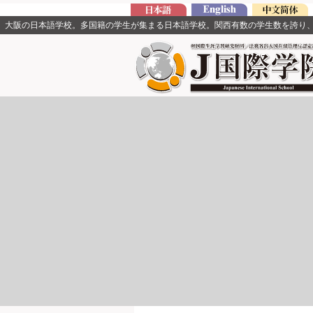
大阪の日本語学校。多国籍の学生が集まる日本語学校。関西有数の学生数を誇り