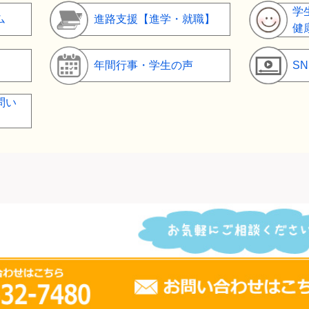
学
ム
進路支援【進学・就職】
健
年間行事・学生の声
S
問い