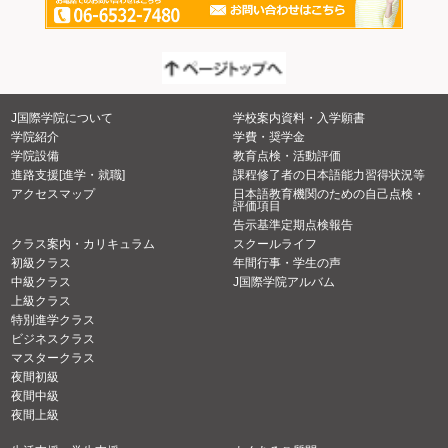
J国際学院について
学校案内資料・入学願書
学院紹介
学費・奨学金
学院設備
教育点検・活動評価
進路支援[進学・就職]
課程修了者の日本語能力習得状況等
アクセスマップ
日本語教育機関のための自己点検・
評価項目
告示基準定期点検報告
クラス案内・カリキュラム
スクールライフ
初級クラス
年間行事・学生の声
中級クラス
J国際学院アルバム
上級クラス
特別進学クラス
ビジネスクラス
マスタークラス
夜間初級
夜間中級
夜間上級