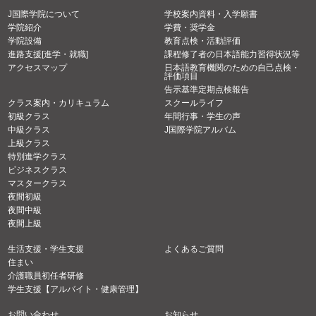
J国際学院について
学校案内資料・入学願書
学院紹介
学費・奨学金
学院設備
教育点検・活動評価
進路支援[進学・就職]
課程修了者の日本語能力習得状況等
アクセスマップ
日本語教育機関のための自己点検・
評価項目
告示基準定期点検報告
クラス案内・カリキュラム
スクールライフ
初級クラス
年間行事・学生の声
中級クラス
J国際学院アルバム
上級クラス
特別進学クラス
ビジネスクラス
マスタークラス
夜間初級
夜間中級
夜間上級
生活支援・学生支援
よくあるご質問
住まい
介護職員初任者研修
学生支援【アルバイト・健康管理】
お問い合わせ
お知らせ