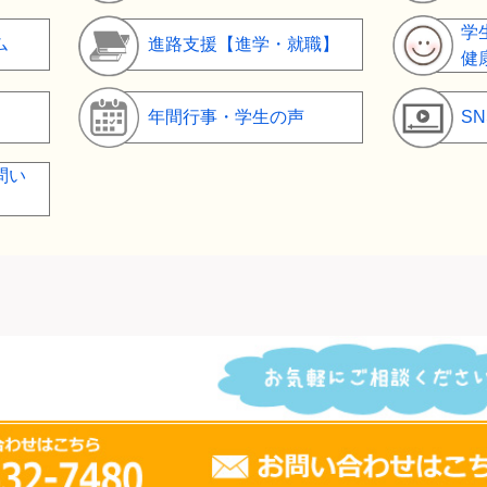
学
ム
進路支援【進学・就職】
健
年間行事・学生の声
S
問い