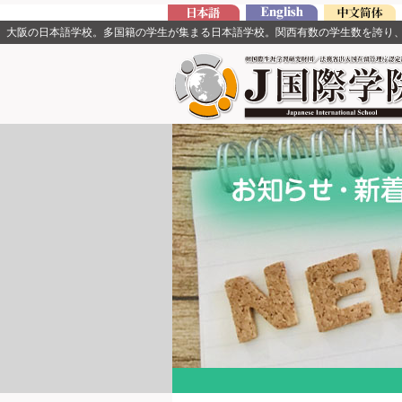
大阪の日本語学校。多国籍の学生が集まる日本語学校。関西有数の学生数を誇り