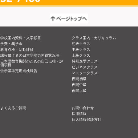
学校案内資料・入学願書
クラス案内・カリキュラム
学費・奨学金
初級クラス
教育点検・活動評価
中級クラス
課程修了者の日本語能力習得状況等
上級クラス
日本語教育機関のための自己点検・評
特別進学クラス
価項目
ビジネスクラス
告示基準定期点検報告
マスタークラス
夜間初級
夜間中級
夜間上級
よくあるご質問
お問い合わせ
採用情報
個人情報保護方針