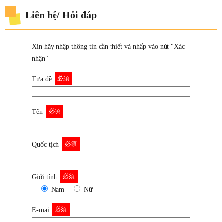
Liên hệ/ Hỏi đáp
Xin hãy nhập thông tin cần thiết và nhấp vào nút "Xác
nhận"
必須
Tựa đề
必須
Tên
必須
Quốc tịch
必須
Giới tính
Nam
Nữ
必須
E-mai