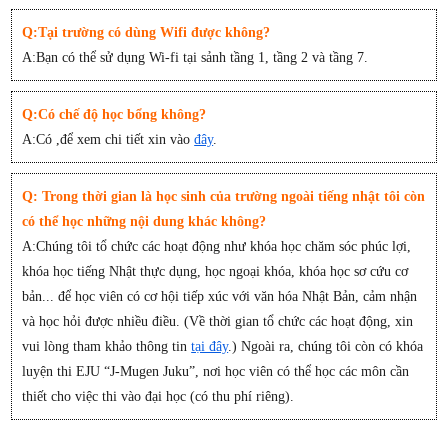
Q:Tại trường có dùng Wifi được không?
A:Bạn có thể sử dụng Wi-fi tại sảnh tầng 1, tầng 2 và tầng 7.
Q:Có chế độ học bổng không?
A:Có ,để xem chi tiết xin vào
đây
.
Q: Trong thời gian là học sinh của trường ngoài tiếng nhật tôi còn
có thể học những nội dung khác không?
A:Chúng tôi tổ chức các hoạt động như khóa học chăm sóc phúc lợi,
khóa học tiếng Nhật thực dụng, học ngoại khóa, khóa học sơ cứu cơ
bản... để học viên có cơ hội tiếp xúc với văn hóa Nhật Bản, cảm nhận
và học hỏi được nhiều điều. (Về thời gian tổ chức các hoạt động, xin
vui lòng tham khảo thông tin
tại đây
.) Ngoài ra, chúng tôi còn có khóa
luyện thi EJU “J-Mugen Juku”, nơi học viên có thể học các môn cần
thiết cho việc thi vào đại học (có thu phí riêng).