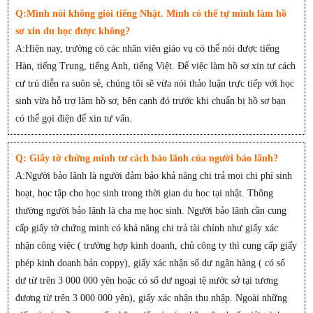
Q:Mình nói không giỏi tiếng Nhật. Mình có thể tự mình làm hồ
sơ xin du học được không?
A:Hiện nay, trường có các nhân viên giáo vụ có thể nói được tiếng
Hàn, tiếng Trung, tiếng Anh, tiếng Việt. Để việc làm hồ sơ xin tư cách
cư trú diễn ra suôn sẻ, chúng tôi sẽ vừa nói thảo luận trực tiếp với học
sinh vừa hỗ trợ làm hồ sơ, bên cạnh đó trước khi chuẩn bị hồ sơ bạn
có thể gọi điện để xin tư vấn.
Q: Giấy tờ chứng minh tư cách bảo lãnh của người bảo lãnh?
A:Người bảo lãnh là người đảm bảo khả năng chi trả mọi chi phí sinh
hoạt, học tập cho học sinh trong thời gian du học tại nhật. Thông
thường người bảo lãnh là cha mẹ học sinh. Người bảo lãnh cần cung
cấp giấy tờ chứng minh có khả năng chi trả tài chính như giấy xác
nhận công việc ( trường hợp kinh doanh, chủ công ty thì cung cấp giấy
phép kinh doanh bản coppy), giấy xác nhận số dư ngân hàng ( có số
dư từ trên 3 000 000 yên hoặc có số dư ngoại tệ nước sở tại tương
đương từ trên 3 000 000 yên), giấy xác nhận thu nhập. Ngoài những