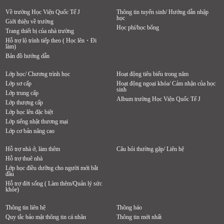
Về trường Học Viện Quốc Tế J
Thông tin tuyển sinh/ Hướng dẫn nhập
học
Giới thiệu về trường
Học phí/học bổng
Trang thiết bị của nhà trường
Hỗ trợ lộ trình tiếp theo ( Học lên・Đi
làm)
Bản đồ hướng dẫn
Lớp học/ Chương trình học
Hoạt động tiêu biểu trong năm
Lớp sơ cấp
Hoạt động ngoại khóa/ Cảm nhận của học
sinh
Lớp trung cấp
Album trường Học Viện Quốc Tế J
Lớp thượng cấp
Lớp học lên đặc biệt
Lớp tiếng nhật thương mại
Lớp cơ bản nâng cao
Hỗ trợ nhà ở, làm thêm
Câu hỏi thường gặp/ Liên hệ
Hỗ trợ thuê nhà
Lớp học điều dưỡng cho người mới bắt
đầu
Hỗ trợ đời sống ( Làm thêm/Quản lý sức
khỏe)
Thông tin liên hệ
Thông báo
Quy tắc bảo mật thông tin cá nhân
Thông tin mới nhất