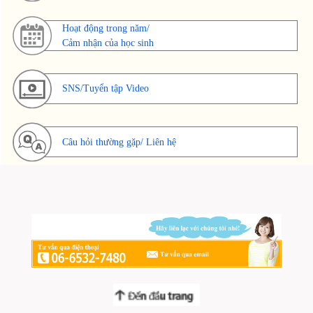
Hoạt động trong năm/
Cảm nhận của học sinh
SNS/Tuyển tập Video
Câu hỏi thường gặp/ Liên hệ