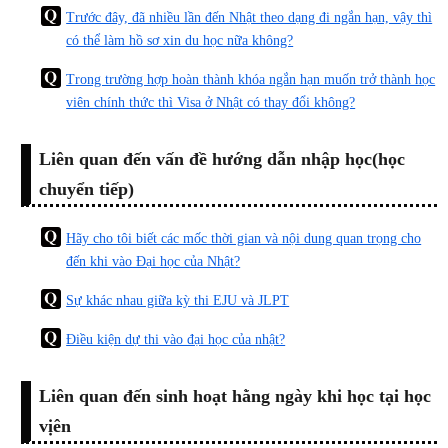
Trước đây, đã nhiều lần đến Nhật theo dạng đi ngắn hạn, vậy thì
có thể làm hồ sơ xin du học nữa không?
Trong trường hợp hoàn thành khóa ngắn hạn muốn trở thành học
viên chính thức thì Visa ở Nhật có thay đổi không?
Liên quan đến vấn đề hướng dẫn nhập học(học
chuyển tiếp)
Hãy cho tôi biết các mốc thời gian và nội dung quan trọng cho
đến khi vào Đại học của Nhật?
Sự khác nhau giữa kỳ thi EJU và JLPT
Điều kiện dự thi vào đại học của nhật?
Liên quan đến sinh hoạt hằng ngày khi học tại học
vịên