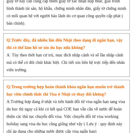
giấy tờ này cần cung cấp thêm giấy tờ xác nhận nộp thuế, giải trình
hình thành tài sản, hộ khẩu, chứng minh nhân dân, giấy tờ chứng minh
có mối quan hệ với người bảo lãnh do cơ quan công quyền cấp phát (
bản chính).
Q:Trước đây, đã nhiều lần đến Nhật theo dạng đi ngắn hạn, vậy
thì có thể làm hồ sơ xin du học nữa không?
A: Tùy theo thời hạn cư trú, mục đích nhập cảnh và số lần nhập cảnh
mà có thể có đôi chút khác biệt. Chi tiết xin liên hệ trực tiếp đến nhân
viên trường.
Q:Trong trường hợp hoàn thành khóa ngắn hạn muốn trở thành
học viên chính thức thì Visa ở Nhật có thay đổi không?
A:Trường hợp đang ở nhật và tiến hành đổi từ visa ngắn hạn sang visa
du học thì ngay cả khi có kết quả COE bạn vẫn cần về nước để hoàn
thiện các thủ tục chuyển đổi visa. Việc chuyển đổi từ visa working
holiday sang visa du học cũng giống như vậy ( Lưu ý : quy định này
chỉ áp dụng cho những nước được cấp visa ngắn hạn)