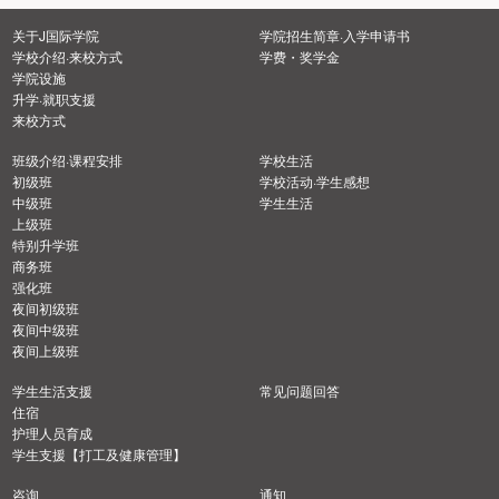
关于J国际学院
学院招生简章·入学申请书
学校介绍·来校方式
学费・奖学金
学院设施
升学·就职支援
来校方式
班级介绍·课程安排
学校生活
初级班
学校活动·学生感想
中级班
学生生活
上级班
特别升学班
商务班
强化班
夜间初级班
夜间中级班
夜间上级班
学生生活支援
常见问题回答
住宿
护理人员育成
学生支援【打工及健康管理】
咨询
通知