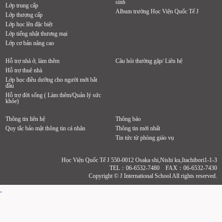
sinh
Lớp trung cấp
Album trường Học Viện Quốc Tế J
Lớp thượng cấp
Lớp học lên đặc biệt
Lớp tiếng nhật thương mại
Lớp cơ bản nâng cao
Hỗ trợ nhà ở, làm thêm
Câu hỏi thường gặp/ Liên hệ
Hỗ trợ thuê nhà
Lớp học điều dưỡng cho người mới bắt
đầu
Hỗ trợ đời sống ( Làm thêm/Quản lý sức
khỏe)
Thông tin liên hệ
Thông báo
Quy tắc bảo mật thông tin cá nhân
Thông tin mới nhất
Tin tức từ phòng giáo vụ
Học Viện Quốc Tế J 550-0012 Osaka shi,Nishi ku,Itachibori1-1-3
TEL：06-6532-7480 FAX：06-6532-7430
Copyright © J International School All rights reserved.